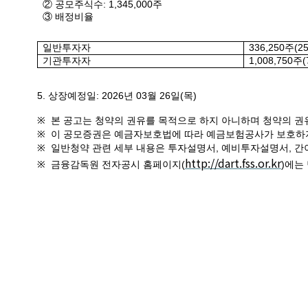
② 공모주식수
: 1,345,000
주
③ 배정비율
일반투자자
336,250
주
(2
기관투자자
1,008,750
주
(
5.
상장예정일
: 2026
년
03
월
26
일
(
목
)
※
본 공고는 청약의 권유를 목적으로 하지 아니하며 청약의 
※
이 공모증권은 예금자보호법에 따라 예금보험공사가 보호하
※
일반청약 관련 세부 내용은 투자설명서
,
예비투자설명서
,
간
http://dart.fss.or.kr
※
금융감독원 전자공시 홈페이지
(
)
에는