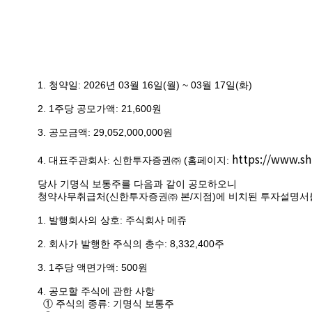
1.
청약일
: 2026
년
03
월
16
일
(
월
) ~ 03
월
17
일
(
화
)
2. 1
주당 공모가액
: 21,600
원
3.
공모금액
: 29,052,000,000
원
https://www.sh
4.
대표주관회사
:
신한투자증권㈜
(
홈페이지
:
당사 기명식 보통주를 다음과 같이 공모하오니
청약사무취급처
(
신한투자증권㈜ 본
/
지점
)
에 비치된 투자설명서
1.
발행회사의 상호
:
주식회사 메쥬
2.
회사가 발행한 주식의 총수
: 8,332,400
주
3. 1
주당 액면가액
: 500
원
4.
공모할 주식에 관한 사항
① 주식의 종류
:
기명식 보통주