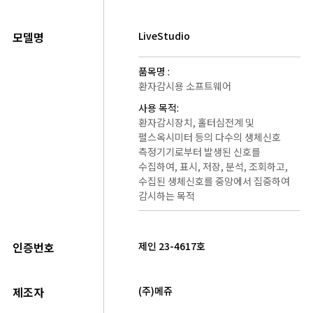
모델명
LiveStudio
품목명 :
환자감시용 소프트웨어
사용 목적:
환자감시장치, 홀터심전계 및
펄스옥시미터 등의 다수의 생체신호
측정기기로부터 발생된 신호를
수집하여, 표시, 저장, 분석, 조회하고,
수집된 생체신호를 중앙에서 집중하여
감시하는 목적
인증번호
제인 23-4617호
제조자
(주)메쥬