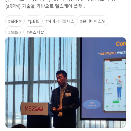
(aRPM) 기술을 기반으로 헬스케어 플랫..
#aRPM
#µBIC
#하이카디웰니스
#온디바이스AI
#M350
#홈스피탈