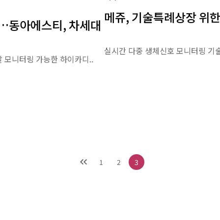
메쥬, 기술특례상장 위
지…동아에스티, 차세대
실시간 다중 생체신호 모니터링 기술
 모니터링 가능한 하이카디..
1
2
3